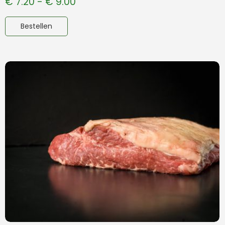
€
7.20
-
€
9.00
Bestellen