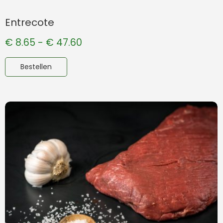
Entrecote
€
8.65
-
€
47.60
Bestellen