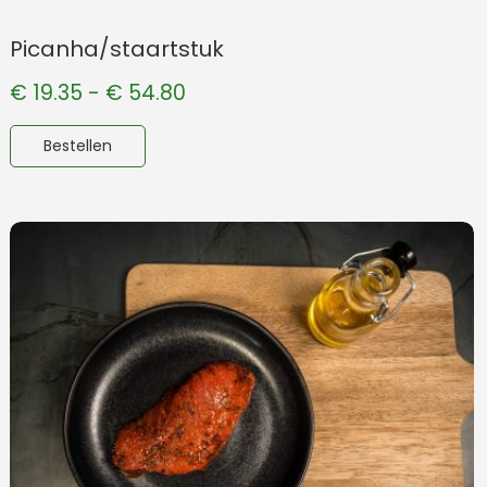
Picanha/staartstuk
€
19.35
-
€
54.80
Bestellen