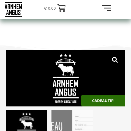
€
0.00
CADEAUTIP!