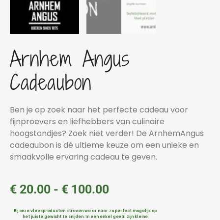
Arnhem Angus
Cadeaubon
Ben je op zoek naar het perfecte cadeau voor
fijnproevers en liefhebbers van culinaire
hoogstandjes? Zoek niet verder! De ArnhemAngus
cadeaubon is dé ultieme keuze om een unieke en
smaakvolle ervaring cadeau te geven.
€
20.00
-
€
100.00
Bij onze vleesproducten streven we er naar zo perfect mogelijk op
het juiste gewicht te snijden. In een enkel geval zijn kleine