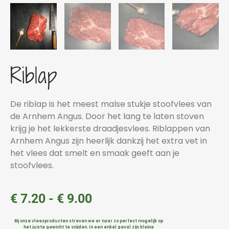
Riblap
De riblap is het meest malse stukje stoofvlees van
de Arnhem Angus. Door het lang te laten stoven
krijg je het lekkerste draadjesvlees. Riblappen van
Arnhem Angus zijn heerlijk dankzij het extra vet in
het vlees dat smelt en smaak geeft aan je
stoofvlees.
€
7.20
-
€
9.00
Bij onze vleesproducten streven we er naar zo perfect mogelijk op
het juiste gewicht te snijden. In een enkel geval zijn kleine